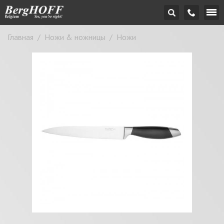
Главная
/
Ножи & ножницы
/
Ножи