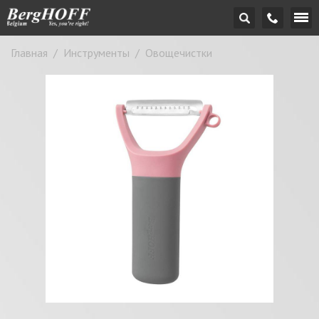
Главная
/
Инструменты
/
Овощечистки