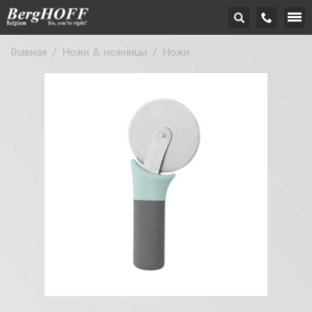
Главная
/
Ножи & ножницы
/
Ножи