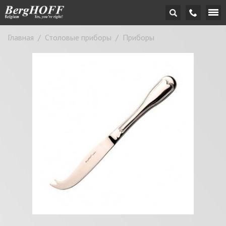
Главная
/
Столовые приборы
/
Приборы