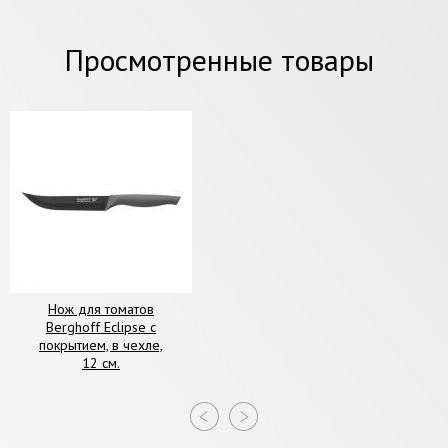
Просмотренные товары
Нож для томатов
Berghoff Eclipse с
покрытием, в чехле,
12 см.