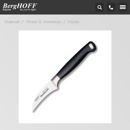
Главная
/
Ножи & ножницы
/
Ножи