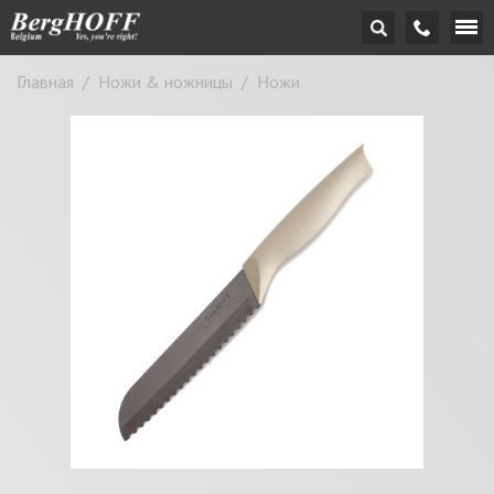
Главная
/
Ножи & ножницы
/
Ножи