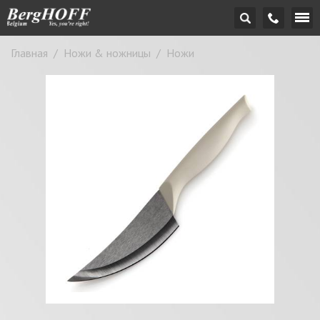
Главная
/
Ножи & ножницы
/
Ножи