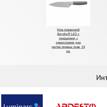
Нож поварской
Berghoff LEO с
покрытием, с
отверстиями для
чистки пряных трав, 14
см.
Инт