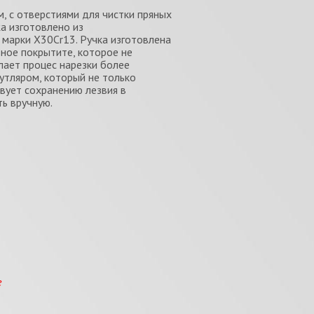
, с отверстиями для чистки пряных
жа изготовлено из
марки Х30Cr13. Ручка изготовлена
ьное покрытите, которое не
лает процес нарезки более
тляром, который не только
твует сохранению лезвия в
ь вручную.
е