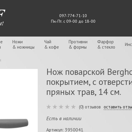
097-774-71-10
Пн.-Пт. с 09-00 до 18-00
ые
Ножи
Чай
Противни
Фарфор
Ин
ы
& ножницы
& кофе
& формы
& стекло
и
Нож поварской Bergho
покрытием, с отверст
пряных трав, 14 см.
(0) отзывов
оставить отз
Есть в наличии
Артикул: 3950041