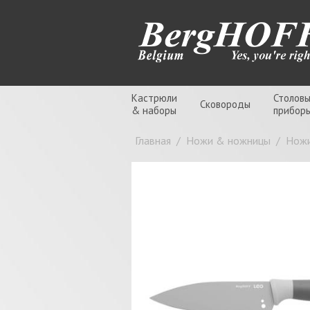
Кастрюли
Столов
Сковороды
& наборы
прибор
Главная
/
Ножи & ножницы
/
Нож