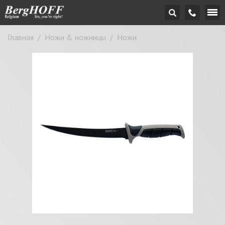
Главная
/
Ножи & ножницы
/
Ножи