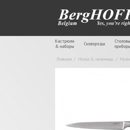
Кастрюли
Столов
Сковороды
& наборы
прибор
Главная
/
Ножи & ножницы
/
Нож