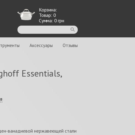
Корзина:
Товар:
0
Сумма:
0
грн
струменты
Аксессуары
Отзывы
off Essentials,
ыв
бден-ванадиевой нержавеющей стали