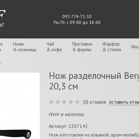
097-774-71-10
Пн.-Пт. с 09-00 до 18-00
ые
Ножи
Чай
Противни
Фарфор
Ин
ы
& ножницы
& кофе
& формы
& стекло
и
Нож разделочный Bergh
20,3 см
(0) отзывов
оставить отз
Нет в наличии
Артикул: 1307142
Нож изготовлен из кованой, хром-моли