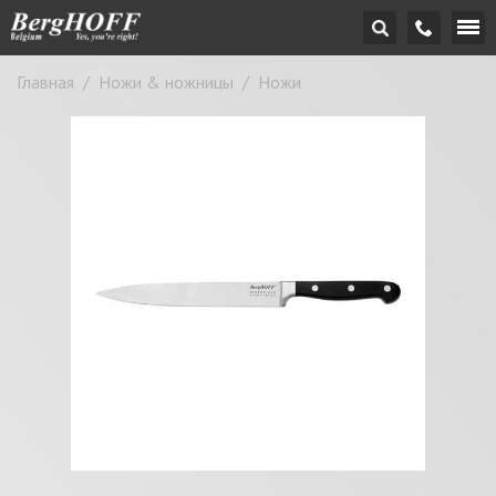
Главная
/
Ножи & ножницы
/
Ножи