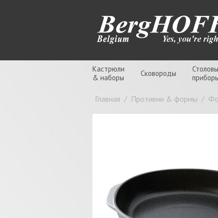
Кастрюли
Столов
Сковороды
& наборы
прибор
Главная
/
Противни & формы
/
Фо