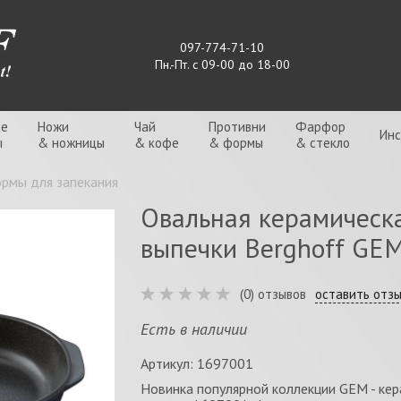
097-774-71-10
Пн.-Пт. с 09-00 до 18-00
ые
Ножи
Чай
Противни
Фарфор
Ин
ы
& ножницы
& кофе
& формы
& стекло
рмы для запекания
Овальная керамическ
выпечки Berghoff GEM 
(0) отзывов
оставить отз
Есть в наличии
Артикул: 1697001
Новинка популярной коллекции GEM - кер