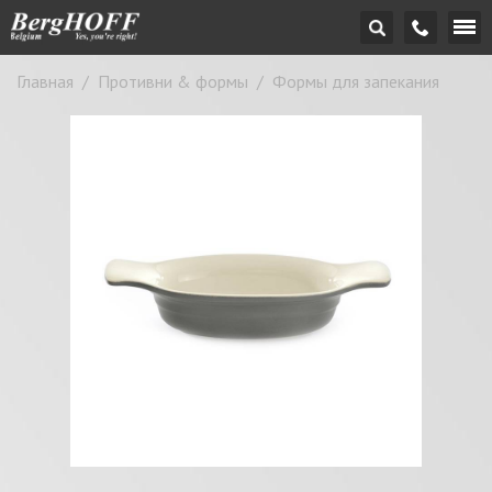
Главная
/
Противни & формы
/
Формы для запекания