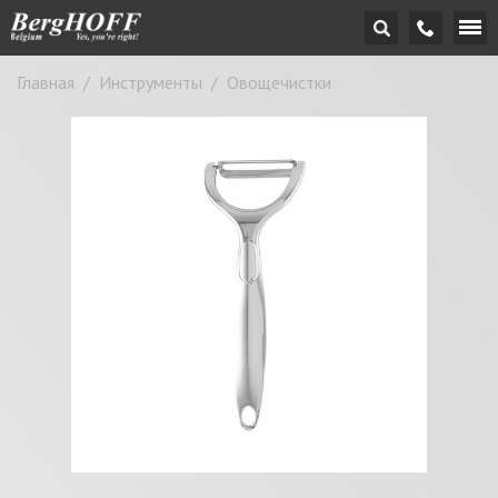
Главная
/
Инструменты
/
Овощечистки