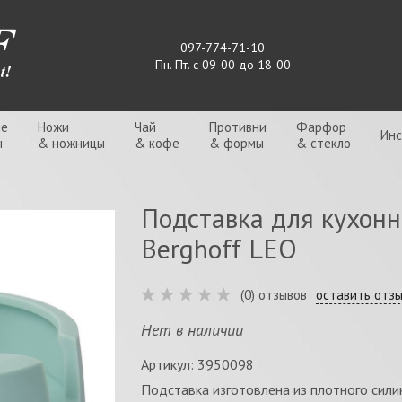
097-774-71-10
Пн.-Пт. с 09-00 до 18-00
ые
Ножи
Чай
Противни
Фарфор
Ин
ы
& ножницы
& кофе
& формы
& стекло
Подставка для кухонн
Berghoff LEO
(0) отзывов
оставить отз
Нет в наличии
Артикул: 3950098
Подставка изготовлена из плотного сили