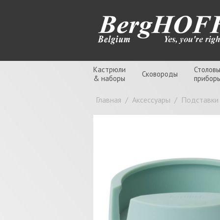
Кастрюли
Столов
Сковороды
& наборы
прибор
Главная
/
Аксессуары
/
Подставки