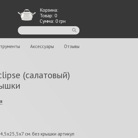
Корзина:
Товар:
0
Сумма:
0
грн
струменты
Аксессуары
Отзывы
lipse (салатовый)
рышки
ыв
44,5х25,5х7 см. без крышки артикул