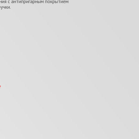
ния с антипригарным покрытием
учки.
е