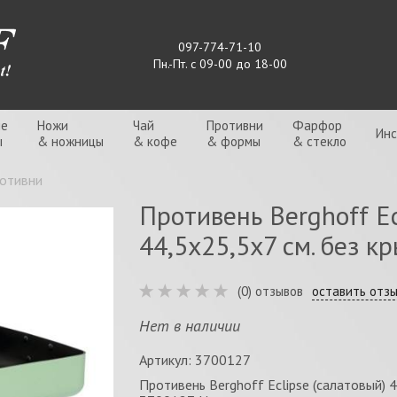
097-774-71-10
Пн.-Пт. с 09-00 до 18-00
ые
Ножи
Чай
Противни
Фарфор
Ин
ы
& ножницы
& кофе
& формы
& стекло
отивни
Противень Berghoff Ec
44,5х25,5х7 см. без к
(0) отзывов
оставить отз
Нет в наличии
Артикул: 3700127
Противень Berghoff Eclipse (салатовый) 