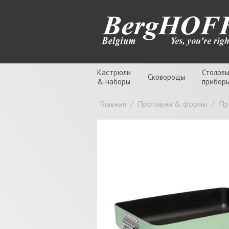
Кастрюли
Столов
Сковороды
& наборы
прибор
Главная
/
Противни & формы
/
Пр