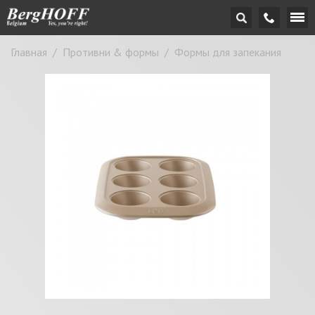
Главная
/
Противни & формы
/
Формы для запекания