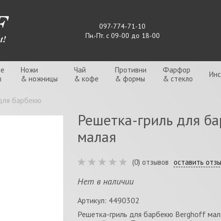
097-774-71-10
Пн.-Пт. с 09-00 до 18-00
ые
Ножи
Чай
Противни
Фарфор
Ин
ы
& ножницы
& кофе
& формы
& стекло
для барбекю
Решетка-гриль для ба
малая
(0) отзывов
оставить отз
Нет в наличии
Артикул: 4490302
Решетка-гриль для барбекю Berghoff мал