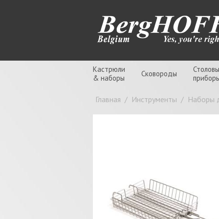
Кастрюли
Столов
Сковороды
& наборы
прибор
Главная
/
Инструменты
/
Наборы 