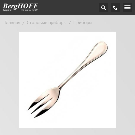
Главная
/
Столовые приборы
/
Приборы