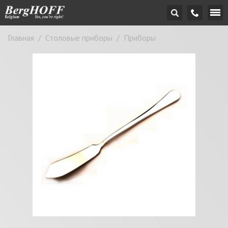
Главная
/
Столовые приборы
/
Приборы