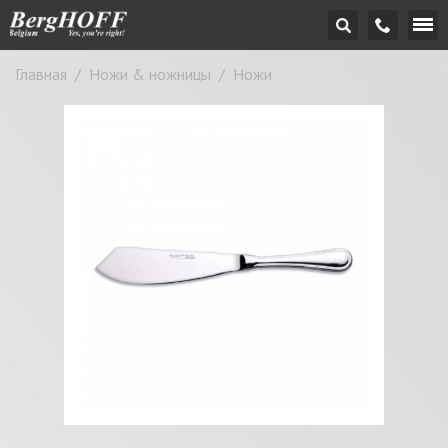
Главная
/
Ножи & ножницы
/
Ножи