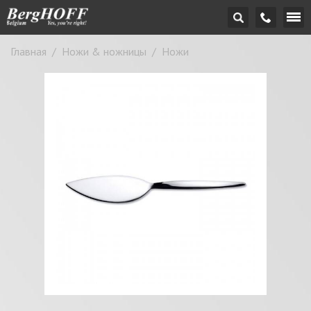
Главная
/
Ножи & ножницы
/
Ножи