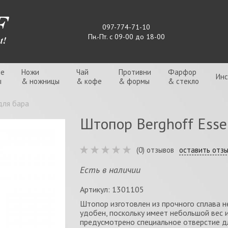
097-774-71-10
Пн.-Пт. с 09-00 до 18-00
ые
Ножи
Чай
Противни
Фарфор
Ин
ы
& ножницы
& кофе
& формы
& стекло
для бара
Штопор Berghoff Essen
(0) отзывов
оставить отз
Есть в наличии
Артикул: 1301105
Штопор изготовлен из прочного сплава н
удобен, поскольку имеет небольшой вес и
предусмотрено специальное отверстие д