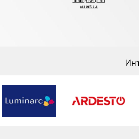
Штопор Berghoff
Essentials
Инт