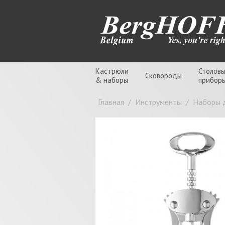
Кастрюли
Столов
Сковороды
& наборы
прибор
Главная
/
Инструменты
/
Наборы 