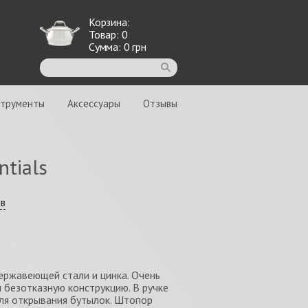
Корзина:
Товар:
0
Сумма:
0
грн
струменты
Аксессуары
Отзывы
tials
ыв
ержавеющей стали и цинка. Очень
 безотказную конструкцию. В ручке
ля открывания бутылок. Штопор