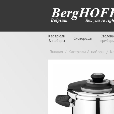
Кастрюли
Столов
Сковороды
& наборы
прибор
Главная
/
Кастрюли & наборы
/
К