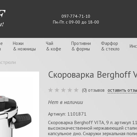
097-774-71-10
Пн.-Пт. с 09-00 до 18-00
ые
Ножи
Чай
Противни
Фарфор
Ин
ы
& ножницы
& кофе
& формы
& стекло
астрюли
Скороварка Berghoff VI
(0) отзывов
оставить отз
Нет в наличии
Артикул: 1101871
Скороварка Berghoff VITA, 9 л. артикул 
высококачественной нержавеющей стали 
капсульное дно. Снаружи зеркальная полир