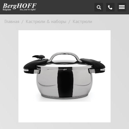
Главная
/
Кастрюли & наборы
/
Кастрюли