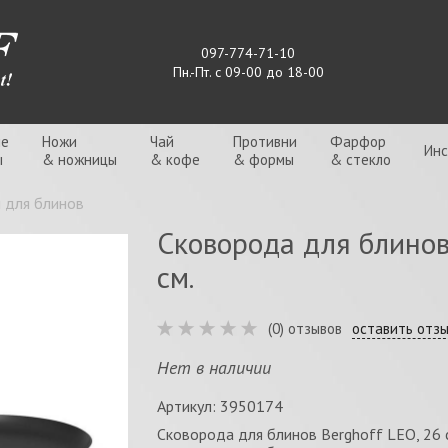
097-774-71-10
Пн.-Пт. с 09-00 до 18-00
ые
Ножи
Чай
Противни
Фарфор
Ин
ы
& ножницы
& кофе
& формы
& стекло
 для блинов
Сковорода для блинов
см.
(0) отзывов
оставить отз
Нет в наличии
Артикул: 3950174
Сковорода для блинов Berghoff LEO, 26 