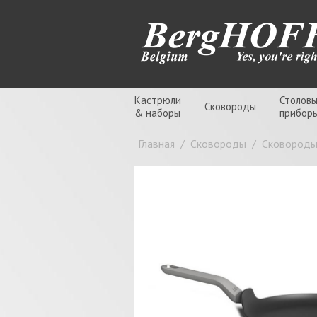
Кастрюли
Столов
Сковороды
& наборы
прибор
Главная
/
Сковороды
/
Сковороды