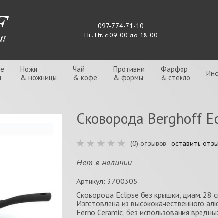
097-774-71-10
Пн.-Пт. с 09-00 до 18-00
ые
Ножи
Чай
Противни
Фарфор
Ин
ы
& ножницы
& кофе
& формы
& стекло
ы
Сковорода Berghoff Ecl
(0) отзывов
оставить отз
Нет в наличии
Артикул: 3700305
Сковорода Eclipse без крышки, диам. 28 с
Изготовлена из высококачественного ал
Ferno Ceramic, без использования вредны