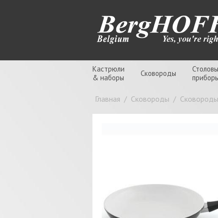
Кастрюли
Столов
Сковороды
& наборы
прибор
Главная
/
Сковороды
/
Сковород