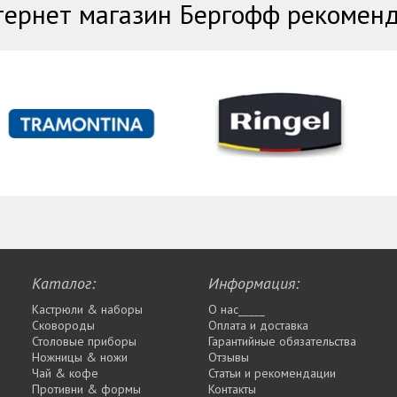
ернет магазин Бергофф рекомен
Каталог:
Информация:
Кастрюли & наборы
О нас_____
Сковороды
Оплата и доставка
Столовые приборы
Гарантийные обязательства
Ножницы & ножи
Отзывы
Чай & кофе
Статьи и рекомендации
Противни & формы
Контакты