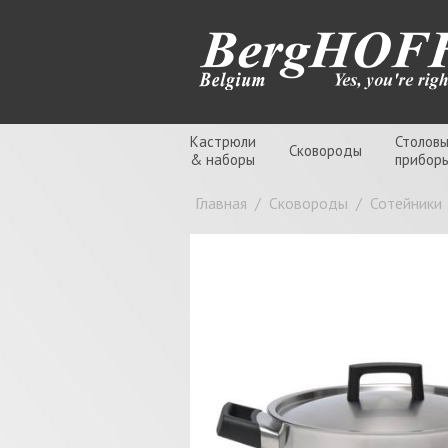
Кастрюли
Столов
Сковороды
& наборы
прибор
Главная
/
Сковороды
/
Сотейники