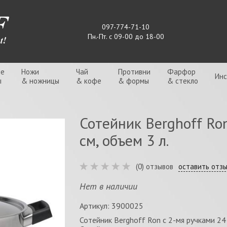
097-774-71-10
Пн.-Пт. с 09-00 до 18-00
ые
Ножи
Чай
Противни
Фарфор
Ин
ы
& ножницы
& кофе
& формы
& стекло
Сотейник Berghoff Ro
см, объем 3 л.
(0) отзывов
оставить отз
Нет в наличии
Артикул: 3900025
Сотейник Berghoff Ron с 2-мя ручками 24 