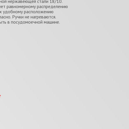
нной нержавеющей стали 18/10.
ует равномерному распределению
 их удобному расположению
сно. Ручки не нагреваются.
ыть в посудомоечной машине.
е