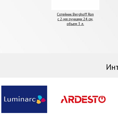
Сотейник Berghoff Ron
с 2-мя ручками 24 см,
объем 3 л.
Инт