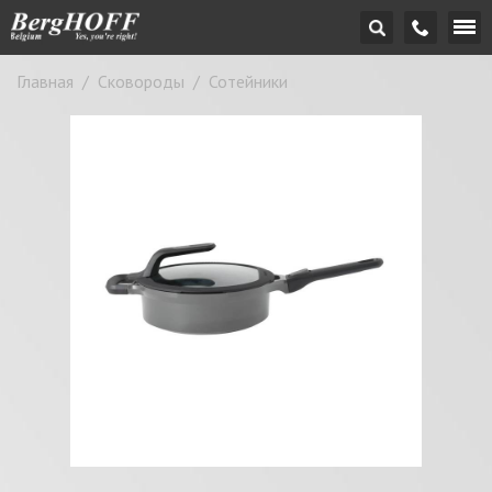
Главная
/
Сковороды
/
Сотейники