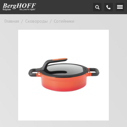
Главная
/
Сковороды
/
Сотейники