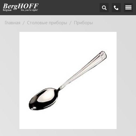
Главная
/
Столовые приборы
/
Приборы