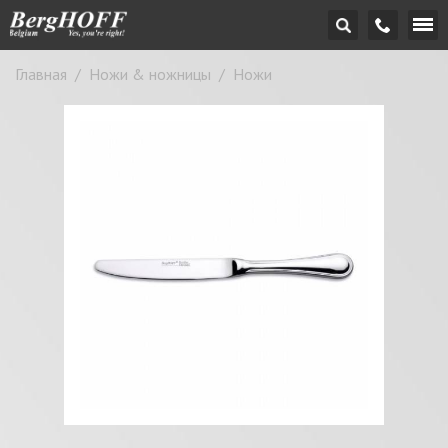
Главная
/
Ножи & ножницы
/
Ножи