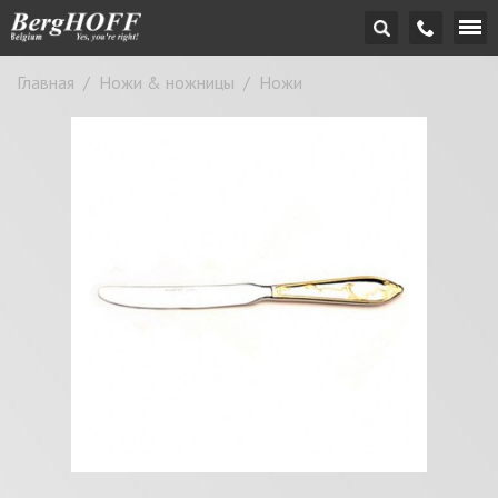
Главная
/
Ножи & ножницы
/
Ножи