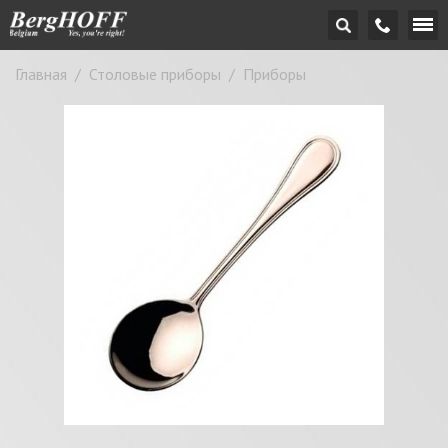
Главная
/
Столовые приборы
/
Приборы