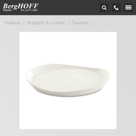
Главная
/
Фарфор & стекло
/
Тарелки