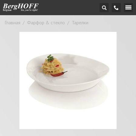
Главная
/
Фарфор & стекло
/
Тарелки