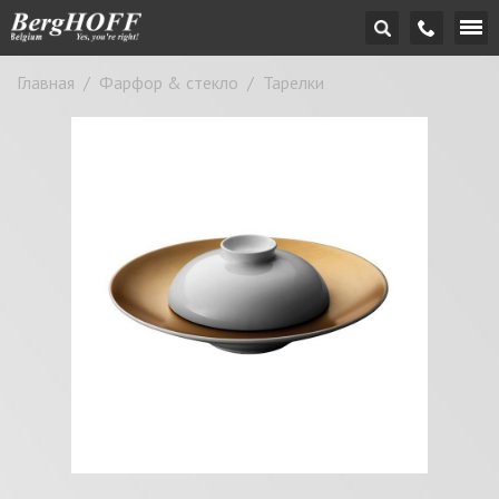
Главная
/
Фарфор & стекло
/
Тарелки