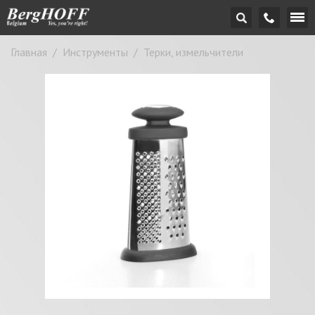
Главная
/
Инструменты
/
Терки, измельчители