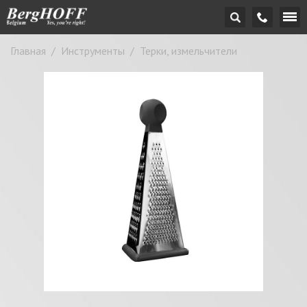
Главная
/
Инструменты
/
Терки, измельчители