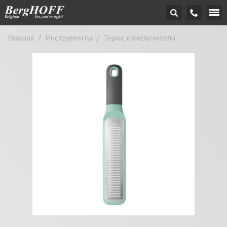
Главная
/
Инструменты
/
Терки, измельчители