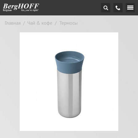
Главная
/
Чай & кофе
/
Термосы