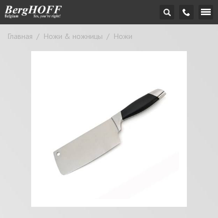
Главная
/
Ножи & ножницы
/
Ножи