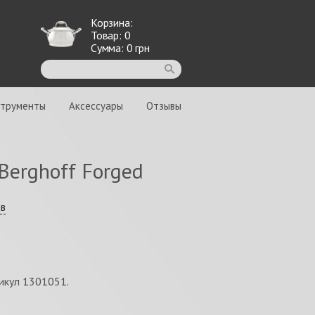
Корзина:
Товар:
0
Сумма:
0
грн
струменты
Аксессуары
Отзывы
Berghoff Forged
ыв
тикул 1301051.