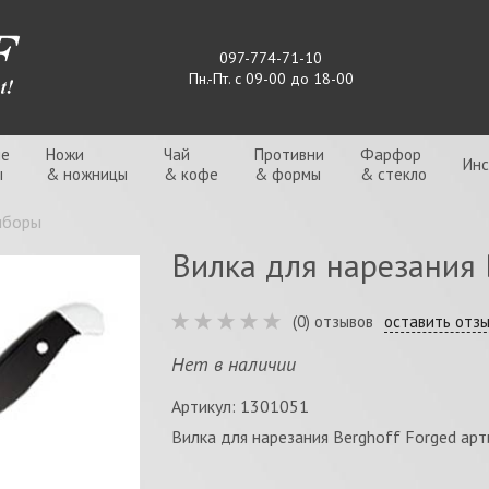
097-774-71-10
Пн.-Пт. с 09-00 до 18-00
ые
Ножи
Чай
Противни
Фарфор
Ин
ы
& ножницы
& кофе
& формы
& стекло
иборы
Вилка для нарезания 
(0) отзывов
оставить отз
Нет в наличии
Артикул: 1301051
Вилка для нарезания Berghoff Forged ар