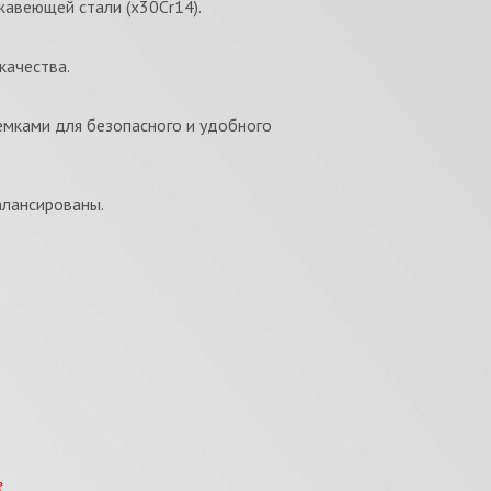
авеющей стали (х30Cr14).
качества.
емками для безопасного и удобного
алансированы.
е