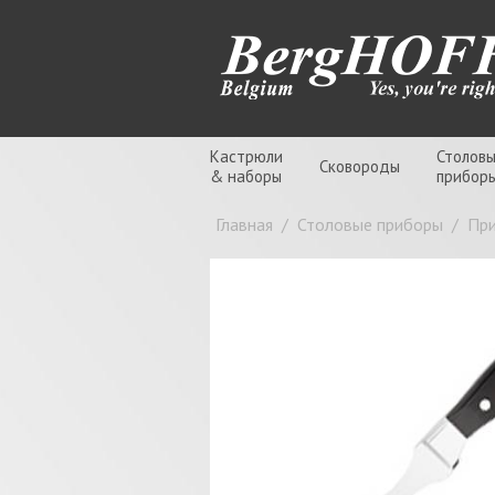
Кастрюли
Столов
Сковороды
& наборы
прибор
Главная
/
Столовые приборы
/
Пр