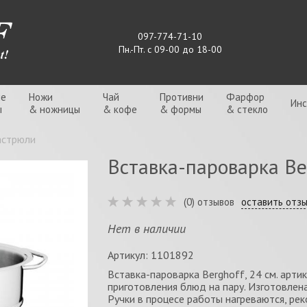
097-774-71-10
Пн.-Пт. с 09-00 до 18-00
ые
Ножи
Чай
Противни
Фарфор
Ин
ы
& ножницы
& кофе
& формы
& стекло
астрюли
Вставка-пароварка Ber
(0) отзывов
оставить отз
Нет в наличии
Артикул: 1101892
Вставка-пароварка Berghoff, 24 см. арт
приготовления блюд на пару. Изготовлен
Ручки в процесе работы нагреваются, ре