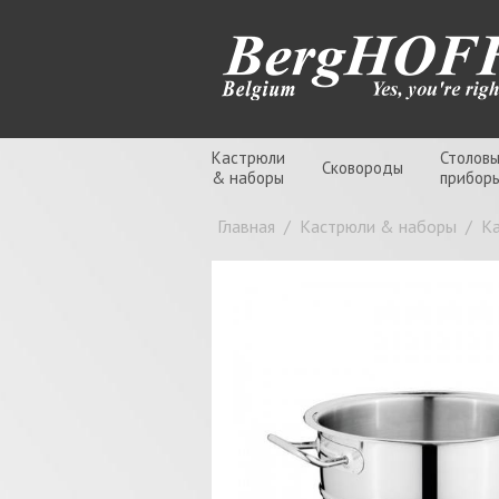
Кастрюли
Столов
Сковороды
& наборы
прибор
Главная
/
Кастрюли & наборы
/
К